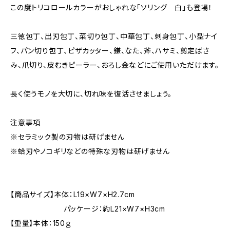
この度トリコロールカラーがおしゃれな「ソリング 白」も登場！
三徳包丁、出刃包丁、菜切り包丁、中華包丁、刺身包丁、小型ナイ
フ、パン切り包丁、ピザカッター、鎌、なた、斧、ハサミ、剪定ばさ
み、爪切り、皮むきピーラー、おろし金などにご使用いただけます。
長く使うモノを大切に、切れ味を復活させましょう。
注意事項
※セラミック製の刃物は研げません
※蛤刃やノコギリなどの特殊な刃物は研げません
【商品サイズ】本体：L19×W7×H2.7cm
パッケージ：約L21×W7×H3cm
【重量】本体：150ｇ