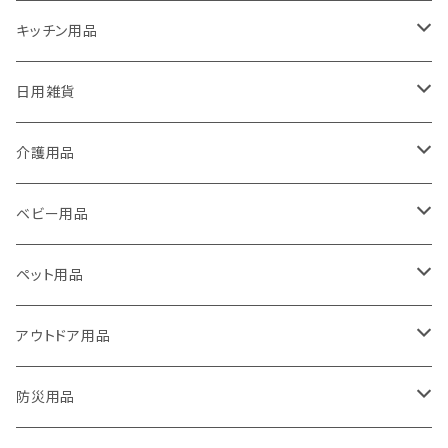
キッチン用品
包丁ナイフなどの刃物専用研ぎ器 ソリングミニDuo
日用雑貨
万能研ぎ器ソリング
エチケットカッター
介護用品
エチケットカッター
ソリング＆ムッキーナセット
滑り止めマット
歩行杖
ベビー用品
エチケットカッターⅡ
ここセーフ
ソリング＆オープナーセット
リフレッシュ・癒し
滑り止めマット
滑り止めマット・おむつ替えマット
ペット用品
フンバレルーナ
グリゴランプ
フンバレルーナ
フンバレルーナ
ピーラー
ハンディーシーラー
多機能オープナー
産毛お手入れ
爪切り
アウトドア用品
リネックス2
ムッキーナ
イージーPON
エチケットカッターⅡ
ルカット【LOOKUT】
多機能オープナー
旅行用品
多機能オープナー
マルチオープナー
防災用品
アイソスパイン