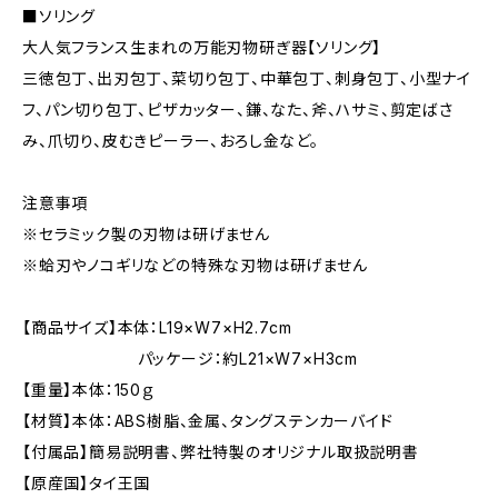
■ソリング
大人気フランス生まれの万能刃物研ぎ器【ソリング】
三徳包丁、出刃包丁、菜切り包丁、中華包丁、刺身包丁、小型ナイ
フ、パン切り包丁、ピザカッター、鎌、なた、斧、ハサミ、剪定ばさ
み、爪切り、皮むきピーラー、おろし金など。
注意事項
※セラミック製の刃物は研げません
※蛤刃やノコギリなどの特殊な刃物は研げません
【商品サイズ】本体：L19×W7×H2.7cm
パッケージ：約L21×W7×H3cm
【重量】本体：150ｇ
【材質】本体：ABS樹脂、金属、タングステンカーバイド
【付属品】簡易説明書、弊社特製のオリジナル取扱説明書
【原産国】タイ王国