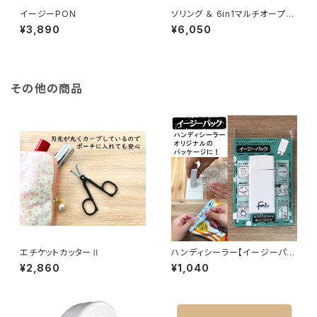
イージーPON
ソリング ＆ 6in1マルチオープナ
ー
¥3,890
¥6,050
その他の商品
エチケットカッターⅡ
ハンディシーラー【イージーパッ
ク】
¥2,860
¥1,040