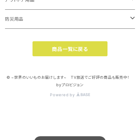
リネックス2
ムッキーナ
イージーPON
エチケットカッターⅡ
ルカット【LOOKUT】
多機能オープナー
旅行用品
多機能オープナー
マルチオープナー
防災用品
アイソスパイン
6in1マルチオープナー
イージーPON
収納
ペットフード缶オープナー
イージーPON
イージーウォッシュセーフ
杖
口周り・肉球周りのお手入れハサミ
着火剤・燃料
燃料
商品一覧に戻る
6in1マルチオープナー
身だしなみ
イージーウォッシュセーフ ロール
エチケットカッター
ファイヤーパック（ボックス）
キッチンバサミ
収納用品
ペット用マット
洗剤付キッチンペーパー
マルチオープナー
イージーウォッシュセーフ パック
エチケットカッターⅡ
パーフェクトハンガー
ここセーフ
イージーPON
ハンディー真空器
多機能オープナー
サイズが変わるフードコンテナ
© ~世界のいいものお届けします~ TV放送でご好評の商品も販売中！
byプロビジョン
イージーPON
フードコンテナ
Powered by
6in1マルチオープナー