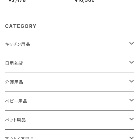
¥5,478
¥16,500
CATEGORY
キッチン用品
包丁ナイフなどの刃物専用研ぎ器 ソリングミニDuo
日用雑貨
万能研ぎ器ソリング
エチケットカッター
介護用品
エチケットカッター
ソリング＆ムッキーナセット
滑り止めマット
歩行杖
ベビー用品
エチケットカッターⅡ
ここセーフ
ソリング＆オープナーセット
リフレッシュ・癒し
滑り止めマット
滑り止めマット・おむつ替えマット
ペット用品
フンバレルーナ
グリゴランプ
フンバレルーナ
フンバレルーナ
ピーラー
ハンディーシーラー
多機能オープナー
産毛お手入れ
爪切り
アウトドア用品