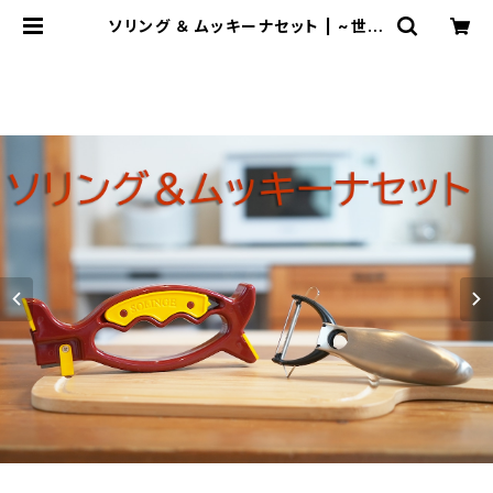
ソリング ＆ ムッキーナセット | ~世界
のいいものお届けします~ TV放送
でご好評の商品も販売中！ byプロビ
ジョン