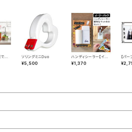
展で金
ソリングミニDuo
ハンディシーラー【イー
【パー
在のフ
ジーパック 保護マット
タワ
¥5,500
¥1,370
¥2,7
パズルロ
付き】
クロー
ト！
ミニDuo