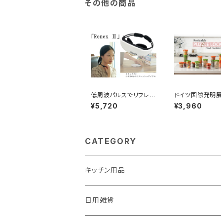
その他の商品
低周波パルスでリフレッ
ドイツ国際発明
シュ【リネックス2】
賞受賞！伸縮自
¥5,720
¥3,960
ードコンテナ 【
ック】2個セット
CATEGORY
キッチン用品
包丁ナイフなどの刃物専用研ぎ器 ソリング
日用雑貨