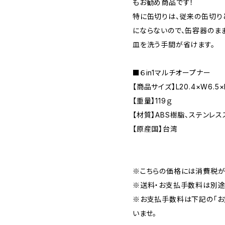
もお勧め商品です！
特に缶切りは、従来の缶切り
にならないので、缶容器のま
皿を洗う手間が省けます。
■６in1マルチオープナー
【商品サイズ】L20.4×W6.5×
【重量】119ｇ
【材質】ABS樹脂、ステンレ
【原産国】台湾
※こちらの価格には消費税が
※送料・お支払手数料は別途
※お支払手数料は下記の「お
いませ。