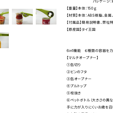
パッケージ：約L21
【重量】本体：150ｇ
【材質】本体：ABS樹脂、金
【付属品】簡易説明書、弊社
【原産国】タイ王国
6in1機能 ６種類の容器
【マルチオープナー】
①缶切り
②ビンのフタ
③缶オープナー
④プルトップ
⑤栓抜き
⑥ペットボトル（大きさの異
手に力が入りにくいお歳を召