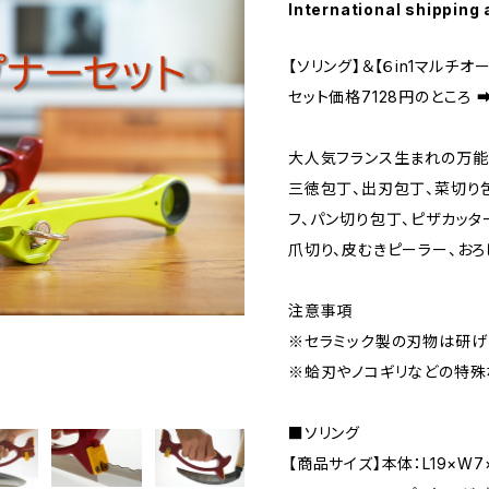
International shipping 
【ソリング】＆【６in1マルチオ
セット価格7128円のところ ➡
大人気フランス生まれの万能
三徳包丁、出刃包丁、菜切り
フ、パン切り包丁、ピザカッタ
爪切り、皮むきピーラー、おろ
注意事項
※セラミック製の刃物は研げ
※蛤刃やノコギリなどの特殊
■ソリング
【商品サイズ】本体：L19×W7×