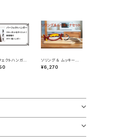
フェクトハンガー】
ソリング ＆ ムッキーナ
ー型ハンガーで
セット
50
¥6,270
ゼットをダイエッ