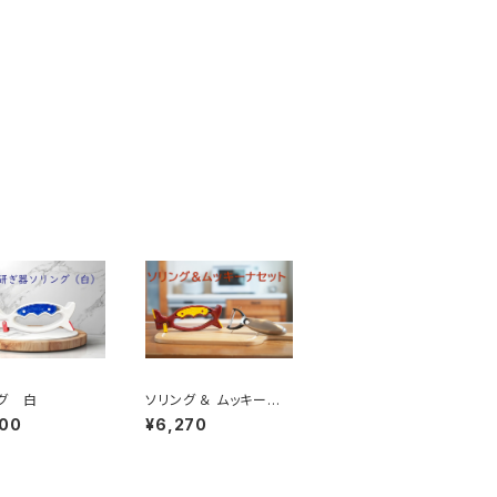
グ 白
ソリング ＆ ムッキーナ
セット
500
¥6,270