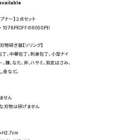
available
ープナー】２点セット
 1078円OFFの6050円！
刃物研ぎ器【ソリング】
包丁、中華包丁、刺身包丁、小型ナイ
ー、鎌、なた、斧、ハサミ、剪定ばさみ、
し金など。
ません
な刃物は研げません
H2.7cm