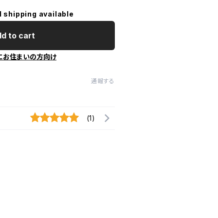
l shipping available
d to cart
にお住まいの方向け
通報する
(1)