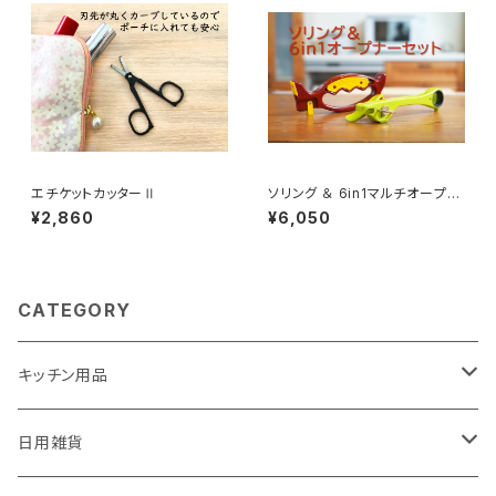
エチケットカッターⅡ
ソリング ＆ 6in1マルチオープナ
ー
¥2,860
¥6,050
CATEGORY
キッチン用品
包丁ナイフなどの刃物専用研ぎ器 ソリングミニDuo
日用雑貨