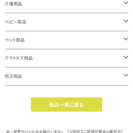
万能研ぎ器ソリング
エチケットカッター
介護用品
エチケットカッター
ソリング＆ムッキーナセット
滑り止めマット
歩行杖
ベビー用品
エチケットカッターⅡ
ここセーフ
ソリング＆オープナーセット
リフレッシュ・癒し
滑り止めマット
滑り止めマット・おむつ替えマット
ペット用品
フンバレルーナ
グリゴランプ
フンバレルーナ
フンバレルーナ
ピーラー
ハンディーシーラー
多機能オープナー
産毛お手入れ
爪切り
アウトドア用品
リネックス2
ムッキーナ
イージーPON
エチケットカッターⅡ
ルカット【LOOKUT】
多機能オープナー
旅行用品
多機能オープナー
マルチオープナー
防災用品
アイソスパイン
6in1マルチオープナー
イージーPON
収納
ペットフード缶オープナー
イージーPON
イージーウォッシュセーフ
杖
口周り・肉球周りのお手入れハサミ
着火剤・燃料
燃料
商品一覧に戻る
6in1マルチオープナー
身だしなみ
イージーウォッシュセーフ ロール
エチケットカッター
ファイヤーパック（ボックス）
キッチンバサミ
収納用品
ペット用マット
洗剤付キッチンペーパー
マルチオープナー
イージーウォッシュセーフ パック
エチケットカッターⅡ
パーフェクトハンガー
ここセーフ
イージーPON
ハンディー真空器
多機能オープナー
サイズが変わるフードコンテナ
© ~世界のいいものお届けします~ TV放送でご好評の商品も販売中！