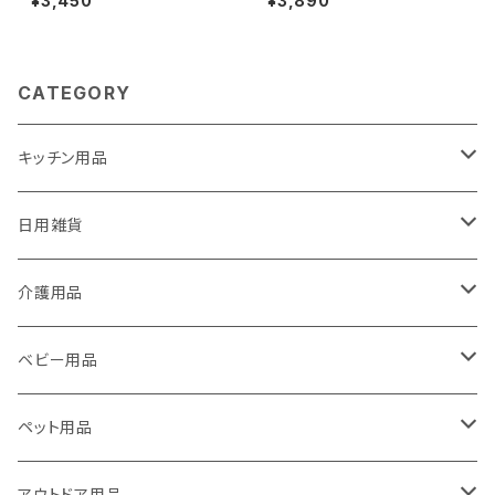
¥3,450
¥3,890
CATEGORY
キッチン用品
包丁ナイフなどの刃物専用研ぎ器 ソリングミニDuo
日用雑貨
万能研ぎ器ソリング
エチケットカッター
介護用品
エチケットカッター
ソリング＆ムッキーナセット
滑り止めマット
歩行杖
ベビー用品
エチケットカッターⅡ
ここセーフ
ソリング＆オープナーセット
リフレッシュ・癒し
滑り止めマット
滑り止めマット・おむつ替えマット
ペット用品
フンバレルーナ
グリゴランプ
フンバレルーナ
フンバレルーナ
ピーラー
ハンディーシーラー
多機能オープナー
産毛お手入れ
爪切り
アウトドア用品