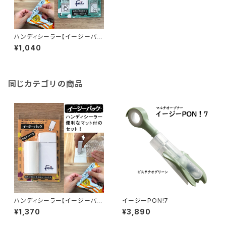
ハンディシーラー【イージーパッ
ク】
¥1,040
同じカテゴリの商品
ハンディシーラー【イージーパッ
イージーPON!7
ク 保護マット付き】
¥1,370
¥3,890