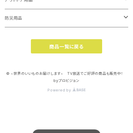
リネックス2
ムッキーナ
イージーPON
エチケットカッターⅡ
ルカット【LOOKUT】
多機能オープナー
旅行用品
多機能オープナー
マルチオープナー
防災用品
アイソスパイン
6in1マルチオープナー
イージーPON
収納
ペットフード缶オープナー
イージーPON
イージーウォッシュセーフ
杖
口周り・肉球周りのお手入れハサミ
着火剤・燃料
燃料
商品一覧に戻る
6in1マルチオープナー
身だしなみ
イージーウォッシュセーフ ロール
エチケットカッター
ファイヤーパック（ボックス）
キッチンバサミ
収納用品
ペット用マット
洗剤付キッチンペーパー
マルチオープナー
イージーウォッシュセーフ パック
エチケットカッターⅡ
パーフェクトハンガー
ここセーフ
イージーPON
ハンディー真空器
多機能オープナー
サイズが変わるフードコンテナ
© ~世界のいいものお届けします~ TV放送でご好評の商品も販売中！
byプロビジョン
イージーPON
フードコンテナ
Powered by
6in1マルチオープナー