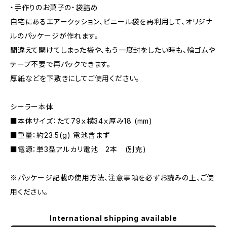
・手作りのお菓子の・袋詰め
自宅にあるエアークッション、ビニール袋を再利用して、オリジナ
ルのパッケージが作れます。
間違えて開けてしまった袋や、もう一度封をしたい時も、輪ゴムや
テープ不要で再パックできます。
厚紙などを下敷きにしてご使用ください。
シーラー本体
■本体サイズ：たて79ｘ横34ｘ厚み18 (mm)
■重量：約23.5(g) 電池含まず
■電源：単3型アルカリ電池 2本 (別売)
※パッケージ記載の使用方法、注意事項を必ずお読みの上、ご使
用ください。
International shipping available